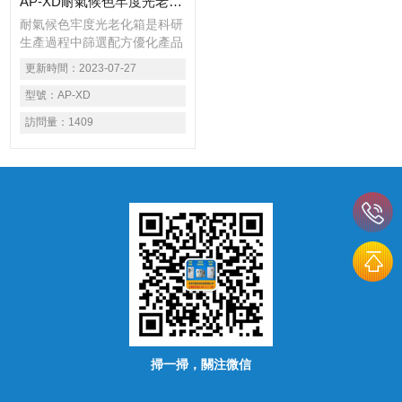
AP-XD耐氣候色牢度光老化箱
耐氣候色牢度光老化箱是科研
生產過程中篩選配方優化產品
組成的重要手段，也是產品質
更新時間：
2023-07-27
量檢驗的一項重要內容應用材
料如涂料.塑料.鋁塑板.以及汽
型號：
AP-XD
車安全玻璃等產品標準均要求
訪問量：
1409
做耐候性試驗。
掃一掃，關注微信