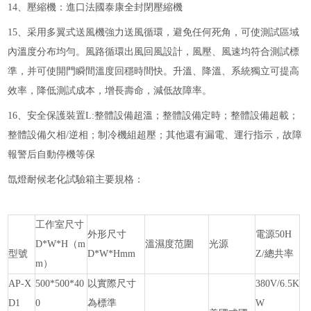
14、壓縮機：進口法國泰康全封閉壓縮機
15、采用多翼式送風機強力送風循環，避免任何死角，可使測試區域
內溫度分布均勻。風路循環出風回風設計，風壓、風速均符合測試標
準，并可使開門瞬間溫度回穩時間快。升溫、降溫、系統獨立可提高
效率，降低測試成本，增長壽命，減低故障率。
16、安全保護裝置L:整體設備超溫；整體設備定時；整體設備超載；
整體設備欠相/逆相；制冷機組超壓；其他還有漏電、運行指示，故障
報警后自動停機等保
氙燈耐候老化試驗箱主要規格：
工作室尺寸
外形尺寸
電源
50H
D*W*H（m
溫濕度范圍
光源
型號
D*W*Hmm
Z/總共率
m）
AP-X
500*500*40
以實際尺寸
380V/6.5K
D1
0
為標準
W