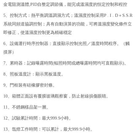
金電阻測溫體,PID自整定調節儀，能完成溫濕度的恒定控制和程控
5、控制方式：熱平衡調溫調濕方式；溫濕度控制采用P . I . D＋S.S.R
系統同頻道協調控制；具有自動演算的功能，可將溫濕度變化條件立
即修正，使溫濕度控制更為精確穩定
6、設備運行時序控制器：直接顯示控制光照／溫度時間程序。（觸
摸屏）
7、累時器：記錄曝露時間(輻照時間或總曝露時間均可直觀顯示)。
8、照板溫度計：顯示黑板溫度。
9、門框裝有硅橡膠密封條。
10、箱體正面設有覆膜玻璃觀察窗，防止射線損傷眼睛。
11、不銹鋼樣品架一層。
12、試驗累計時間：最大999.9小時。
13、氙燈工作時間：可以累計，最大999.9小時。