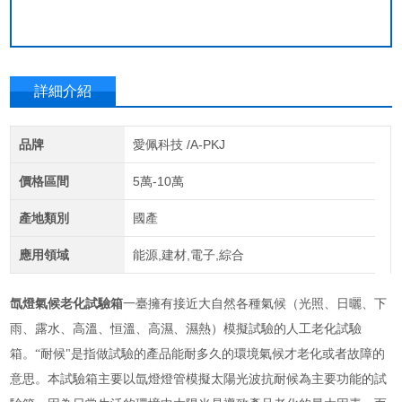
詳細介紹
品牌
愛佩科技 /A-PKJ
價格區間
5萬-10萬
產地類別
國產
應用領域
能源,建材,電子,綜合
氙燈氣候老化試驗箱
一臺擁有接近大自然各種氣候（光照、日曬、下
雨、露水、高溫、恒溫、高濕、濕熱）模擬試驗的人工老化試驗
箱。
“耐候"是指做試驗的產品能耐多久的環境氣候才老化或者故障的
意思。本試驗箱主要以氙燈燈管模擬太陽光波抗耐候為主要功能的試