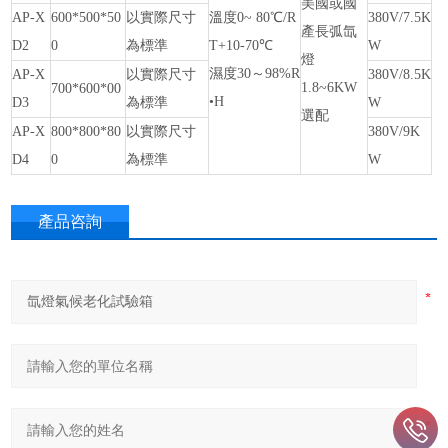
美國或國
AP-X
600*500*50
以實際尺寸
溫度
0~ 80℃/R
380V/7.5K
產長弧氙
D2
0
為標準
T+10-70℃
W
燈
濕度
30～98%R
AP-X
以實際尺寸
380V/8.5K
1.8~6KW
700*600*00
•H
D3
為標準
W
選配
AP-X
800*800*80
以實際尺寸
380V/9K
D4
0
為標準
W
產品咨詢