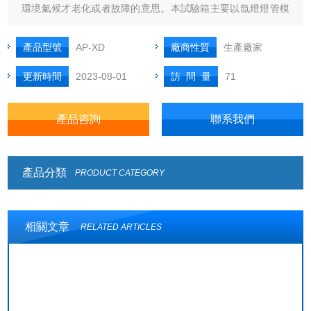
環境氣候才老化或者故障的意思。本試驗箱主要以氙燈燈管模
擬太陽光波抗耐候為主要功能的試驗箱。因為日常生活的環境
中太陽光是導致產品老化的最大因素，而氙燈就是模擬全陽光
產品型號
AP-XD
廠商性質
生產廠家
光譜的光波來再現不同環境下存在的破壞性光波，可以為科
更新時間
2023-08-01
訪 問 量
71
研、產品質量控制和開發提供相應的
產品咨詢
聯系我們
產品分類
PRODUCT CATEGORY
相關文章
RELATED ARTICLES