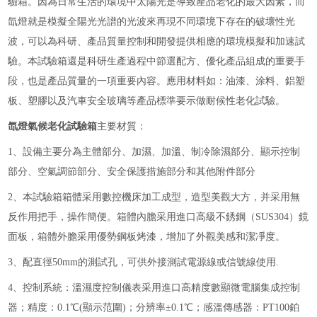
驗箱。因為日常生活的環境中太陽光是導致產品老化的最大因素，而
氙燈就是模擬全陽光光譜的光波來再現不同環境下存在的破壞性光
波，可以為科研、產品質量控制和開發提供相應的環境模擬和加速試
驗。本試驗箱還是科研生產過程中節選配方、優化產品組成的重要手
段，也是產品質量的一項重要內容。應用材料如：油漆、涂料、鋁塑
板、塑膠以及汽車安全玻璃等產品標準要示做耐候性老化試驗。
氙燈氣候老化試驗箱
主要材質：
1、設備主要分為主體部分、加濕、加溫、制冷除濕部分、顯示控制
部分、空氣調節部分、安全保護措施部分和其他附件部分
2、本試驗箱箱體采用數控機床加工成型，造型美觀大方，并采用無
反作用把手，操作簡便。箱體內膽采用進口高級不銹鋼（SUS304）鏡
面板，箱體外膽采用優勢鋼板烤漆，增加了外觀美感和潔凈度。
3、配直徑50mm的測試孔，可供外接測試電源線或信號線使用.
4、控制系統：溫濕度控制儀表采用進口高精度數顯微電腦集成控制
器；精度：0.1℃(顯示范圍)；分辨率±0.1℃；感溫傳感器：PT100鉑