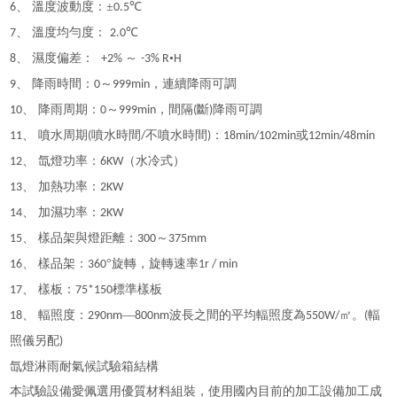
、 溫度波動度：±
℃
6
0.5
、 溫度均勻度：
℃
7
2.0
、 濕度偏差：
～
•
8
+2%
-3% R
H
、 降雨時間：
～
，連續降雨可調
9
0
999min
、 降雨周期：
～
，間隔
斷
降雨可調
10
0
999min
(
)
、 噴水周期
噴水時間
不噴水時間
：
或
11
(
/
)
18min/102min
12min/48min
、 氙燈功率：
（水冷式）
12
6KW
、 加熱功率：
13
2KW
、 加濕功率：
14
2KW
、 樣品架與燈距離：
～
15
300
375mm
、 樣品架：
°旋轉，旋轉速率
16
360
1r / min
、 樣板：
標準樣板
17
75*150
、 輻照度：
—
波長之間的平均輻照度為
㎡。
輻
18
290nm
800nm
550W/
(
照儀另配
)
氙燈淋雨耐氣候試驗箱
結構
本試驗設備愛佩選用優質材料組裝，使用國內目前的加工設備加工成