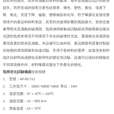
自然界的陽光、雨水和濕氣對材料的破壞，每年造成難以估計的經濟
損失。而所造成的損害主要包括發黃、褪色、變色、脆化、強度下
降、氧化、亮度下降、龜裂、變模糊及粉化等。對于曝露在直接現實
環境中的產品和材料來說，其受到光破壞影響的風險最大。當然也會
兼帶雨水及濕氣的破壞因。
氙燈淋雨耐氣候試驗箱
采用能模擬全陽光
光譜的氙燈來再現不同環境下存在的破壞性光波。通過噴水加濕系統
重現真實的雨淋及濕氣。本設備可以為科研、產品開發和質量控制提
供相應的環境模擬和加速試驗。常用于新材料的選擇，改進現有材料
或評估材料組成變化后耐用性的變化等試驗。設備可以很好的模擬在
不同環境條件內，材料曝露在陽光下所產生的變化。
氙燈老化試驗儀器
技術指標
、 型號：
1
AP-XD-512
、 工作室尺寸：
單位：
2
D800*W800*H800
MM
、 溫度范圍：
＋
℃～
℃
3
RT
10
100
、 濕度范圍：
～
•
4
45
98% R
H
、 黑板溫度：
～
℃
5
63
70