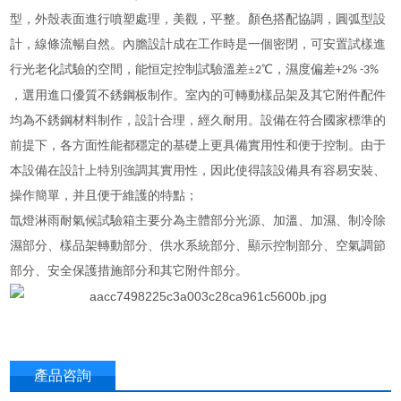
型，外殼表面進行噴塑處理，美觀，平整。顏色搭配協調，圓弧型設
計，線條流暢自然。內膽設計成在工作時是一個密閉，可安置試樣進
行光老化試驗的空間，能恒定控制試驗溫差
±
℃，濕度偏差
2
+2% -3%
，選用進口優質不銹鋼板制作。室內的可轉動樣品架及其它附件配件
均為不銹鋼材料制作，設計合理，經久耐用。設備在符合國家標準的
前提下，各方面性能都穩定的基礎上更具備實用性和便于控制。由于
本設備在設計上特別強調其實用性，因此使得該設備具有容易安裝、
操作簡單，并且便于維護的特點；
氙燈淋雨耐氣候試驗箱
主要分為主體部分光源、加溫、加濕、制冷除
濕部分、樣品架轉動部分、供水系統部分、顯示控制部分、空氣調節
部分、安全保護措施部分和其它附件部分。
產品咨詢