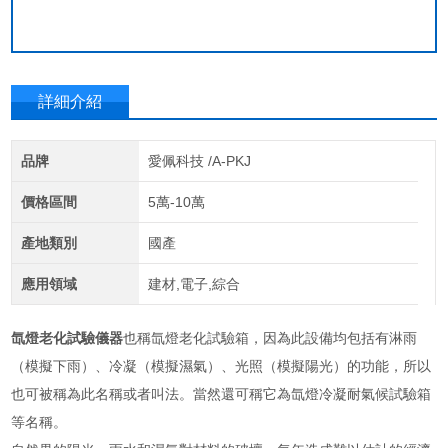
詳細介紹
品牌
愛佩科技 /A-PKJ
價格區間
5萬-10萬
產地類別
國產
應用領域
建材,電子,綜合
氙燈老化試驗儀器
也稱氙燈老化試驗箱，因為此設備均包括有淋雨
（模擬下雨）、冷凝（模擬濕氣）、光照（模擬陽光）的功能，所以
也可被稱為此名稱或者叫法。當然還可稱它為
氙燈冷凝耐氣候試驗箱
等名稱。